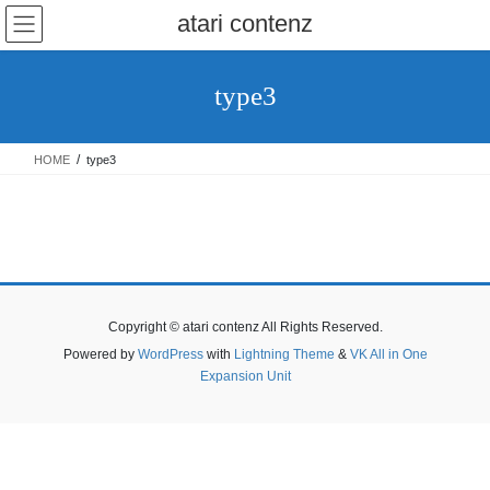
コ
ナ
atari contenz
ン
ビ
テ
ゲ
ン
ー
type3
ツ
シ
へ
ョ
ス
ン
HOME
type3
キ
に
ッ
移
プ
動
Copyright © atari contenz All Rights Reserved.
Powered by
WordPress
with
Lightning Theme
&
VK All in One
Expansion Unit